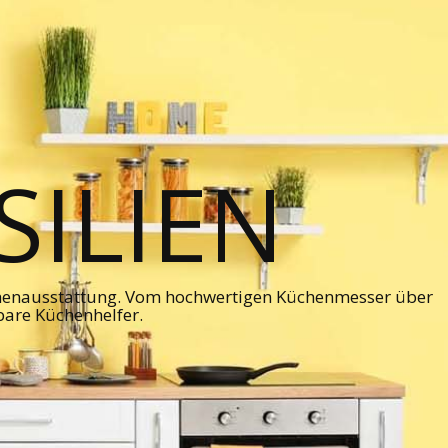
ILIEN
chenausstattung. Vom hochwertigen Küchenmesser über
bare Küchenhelfer.