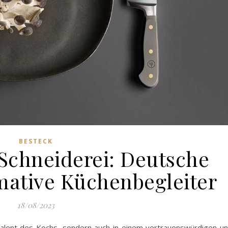
BESTECK
 Schneiderei: Deutsche
imative Küchenbegleiter
18/08/2023
Talent des Kochs, sondern auch in einem vertrauenswürdigen u