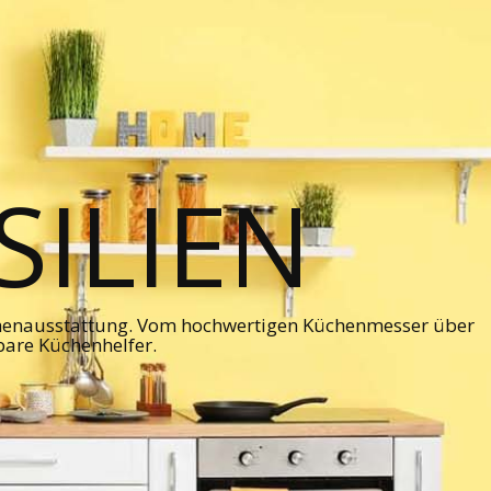
ILIEN
chenausstattung. Vom hochwertigen Küchenmesser über
bare Küchenhelfer.