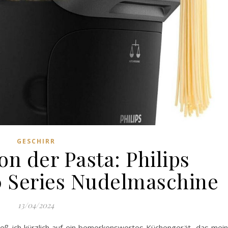
GESCHIRR
on der Pasta: Philips
 Series Nudelmaschine
13/04/2024
ieß ich kürzlich auf ein bemerkenswertes Küchengerät, das mei