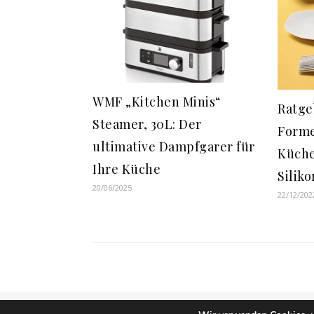
WMF „Kitchen Minis“
Ratge
Steamer, 30L: Der
Form
ultimative Dampfgarer für
Küche
Ihre Küche
Siliko
20/06/2025
22/12/202