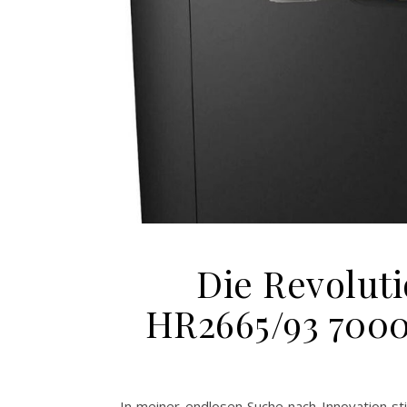
Die Revoluti
HR2665/93 7000
In meiner endlosen Suche nach Innovation st