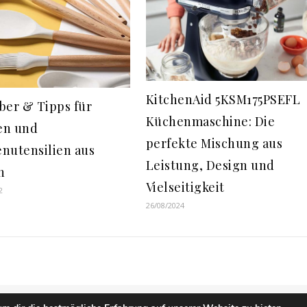
KitchenAid 5KSM175PSEFL
ber & Tipps für
Küchenmaschine: Die
en und
perfekte Mischung aus
nutensilien aus
Leistung, Design und
n
Vielseitigkeit
2
26/08/2024