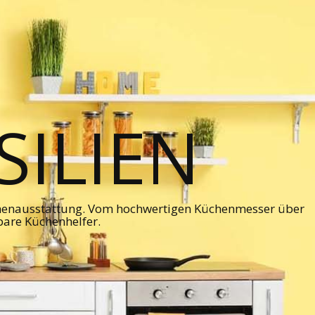
ILIEN
chenausstattung. Vom hochwertigen Küchenmesser über
bare Küchenhelfer.