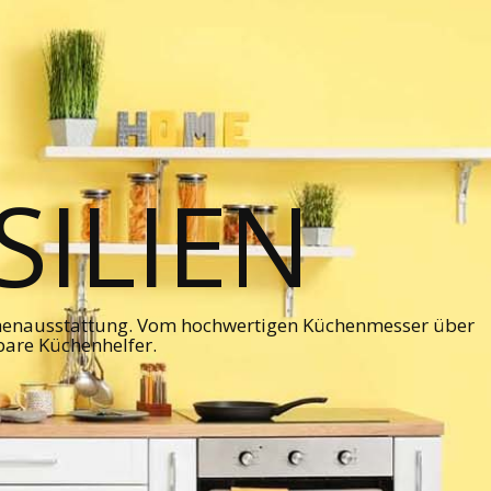
ILIEN
chenausstattung. Vom hochwertigen Küchenmesser über
bare Küchenhelfer.