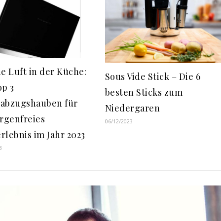
he Luft in der Küche:
Sous Vide Stick – Die 6
op 3
besten Sticks zum
abzugshauben für
Niedergaren
orgenfreies
06/12/2023
rlebnis im Jahr 2023
3