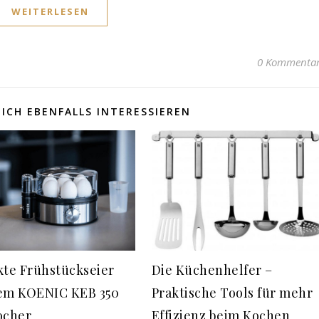
WEITERLESEN
0 Kommenta
ICH EBENFALLS INTERESSIEREN
kte Frühstückseier
Die Küchenhelfer –
em KOENIC KEB 350
Praktische Tools für mehr
ocher
Effizienz beim Kochen