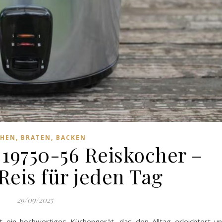
HEN, BRATEN, BACKEN
 19750-56 Reiskocher –
Reis für jeden Tag
29/09/2025
 ein hochwertiges Küchengerät, das den Alltag erleichtert u