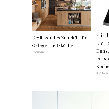
Frisc
Ergänzendes Zubehör für
Die T
Gelegenheitsköche
Dunst
30/10/2022
ein s
Koche
30/11/202