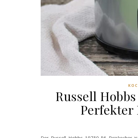
KOC
Russell Hobbs
Perfekter 
Der Russell Hobbs 19750-56 Reiskocher ist