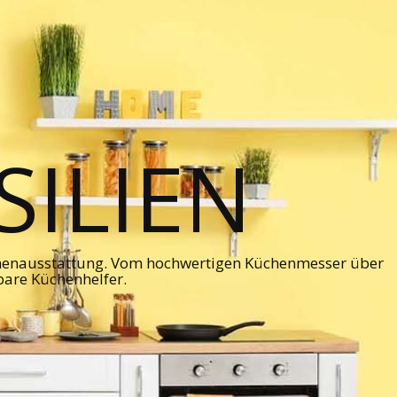
ILIEN
chenausstattung. Vom hochwertigen Küchenmesser über
bare Küchenhelfer.