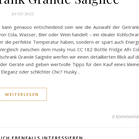
30/07/2025
s kann genauso entscheidend sein wie die Auswahl der Geträn
on Cola, Wasser, Bier oder Wein handelt – ein idealer Kühlschra
mer die perfekte Temperatur haben, sondern er spart auch Energ
 Vergleich zwischen dem Husky Hus CC 182 Bottle Fridge Afri Co
chrank Grande Saignée werfen wir einen detaillierten Blick auf d
ider Geräte und geben wertvolle Tipps für den Kauf eines klein
 Eleganz oder schlichter Chic? Husky…
WEITERLESEN
0 Kommenta
ICH EBENFALLS INTERESSIEREN