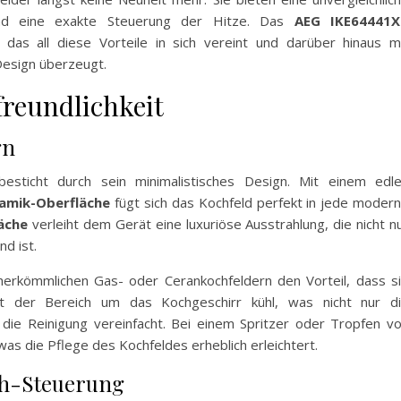
 und eine exakte Steuerung der Hitze. Das
AEG IKE64441X
 das all diese Vorteile in sich vereint und darüber hinaus m
Design überzeugt.
freundlichkeit
gn
sticht durch sein minimalistisches Design. Mit einem edl
amik-Oberfläche
fügt sich das Kochfeld perfekt in jede moder
äche
verleiht dem Gerät eine luxuriöse Ausstrahlung, die nicht n
d ist.
 herkömmlichen Gas- oder Cerankochfeldern den Vorteil, dass s
t der Bereich um das Kochgeschirr kühl, was nicht nur d
 die Reinigung vereinfacht. Bei einem Spritzer oder Tropfen v
was die Pflege des Kochfeldes erheblich erleichtert.
ch-Steuerung