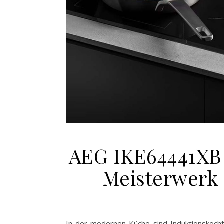
AEG IKE64441XB 
Meisterwerk 
In der modernen Küche sind Induktionskochfe