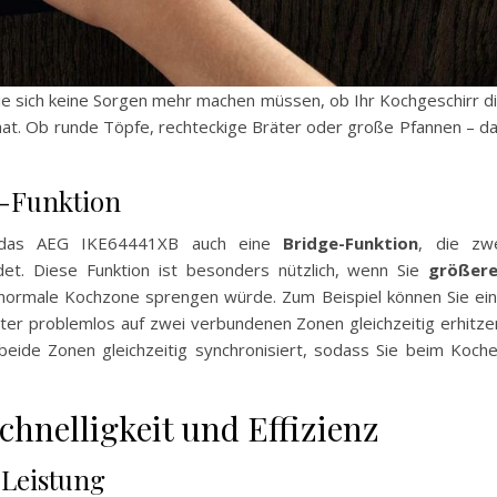
 Sie sich keine Sorgen mehr machen müssen, ob Ihr Kochgeschirr d
hat. Ob runde Töpfe, rechteckige Bräter oder große Pfannen – d
ge-Funktion
t das AEG IKE64441XB auch eine
Bridge-Funktion
, die zw
et. Diese Funktion ist besonders nützlich, wenn Sie
größer
ormale Kochzone sprengen würde. Zum Beispiel können Sie ei
äter problemlos auf zwei verbundenen Zonen gleichzeitig erhitze
ide Zonen gleichzeitig synchronisiert, sodass Sie beim Koch
hnelligkeit und Effizienz
 Leistung