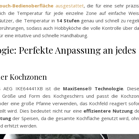
ouch-Bedienoberfläche
ausgestattet
, die für eine sehr präzi
ich die Temperatur für jede einzelne Zone auf einfache Wei
utzer, die Temperatur in
14 Stufen
genau und schnell zu regel
Berührungen, sodass auch Hobbyköche die volle Kontrolle über d
ür eine intuitive und schnelle Handhabung.
gie: Perfekte Anpassung an jedes
der Kochzonen
es AEG IKE64441XB ist die
MaxiSense® Technologie
. Dies
ie Größe und Form des Kochgeschirrs und passt die Kochzo
 oder eine große Pfanne verwenden, das Kochfeld reagiert sofo
eilt wird. Dies bedeutet nicht nur eine
effizientere Nutzung
de
itung
der Speisen, da die gesamte Kochfläche genutzt wird, oh
nd erhitzt werden.