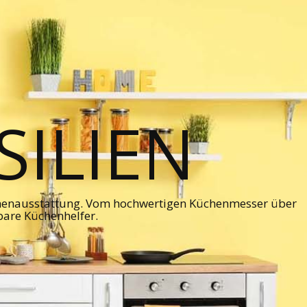
ILIEN
chenausstattung. Vom hochwertigen Küchenmesser über
bare Küchenhelfer.