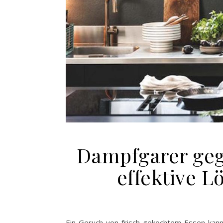
Dampfgarer geg
effektive L
Ein Geruch von frisch gekochtem Essen kann