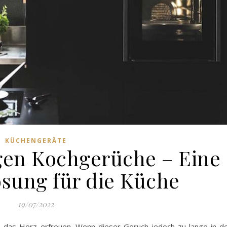
KÜCHENGERÄTE
en Kochgerüche – Eine
ösung für die Küche
19/07/2022
 das Herz erfreuen. Wenn dieser Geruch jedoch zu lange in d