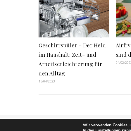
Geschirrspüler – Der Held
Airfry
im Haushalt: Zeit- und
sind 
04/02/202
Arbeitserleichterung für
den Alltag
15/04/2023
Wir verwenden Cookies, u
Ashe Theme von
WP Royal
.
In den
Einstellungen
kanns