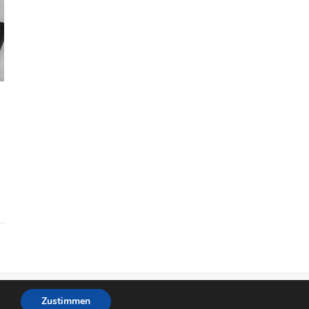
essum
Datenschutz
2026 kuechenutensilien.net ©
Zustimmen