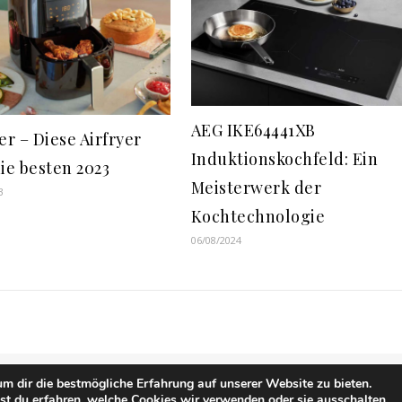
AEG IKE64441XB
er – Diese Airfryer
Induktionskochfeld: Ein
die besten 2023
Meisterwerk der
3
Kochtechnologie
06/08/2024
m dir die bestmögliche Erfahrung auf unserer Website zu bieten.
Impr
t du erfahren, welche Cookies wir verwenden oder sie ausschalten.