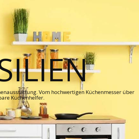
ILIEN
chenausstattung. Vom hochwertigen Küchenmesser über
bare Küchenhelfer.