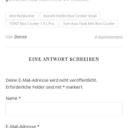
Mini-Reiskocher
Russell Hobbs Rice Cooker Small
TOKIT Rice Cooker 1.5 L Pro
Yum Asia Tsuki Mini Rice Cooker
Von
Denise
0 Kommentare
EINE ANTWORT SCHREIBEN
Deine E-Mail-Adresse wird nicht veröffentlicht.
Erforderliche Felder sind mit
*
markiert
Name
*
E-Mail-Adresse
*