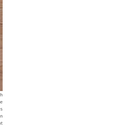
ch
de
es
en
nt