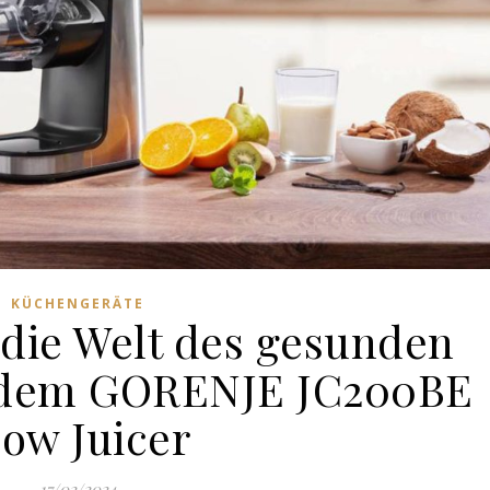
KÜCHENGERÄTE
 die Welt des gesunden
t dem GORENJE JC200BE
low Juicer
17/02/2024