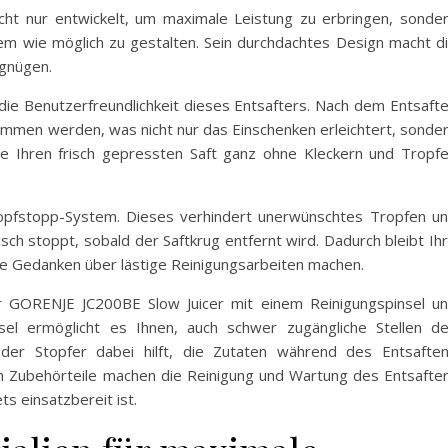
ht nur entwickelt, um maximale Leistung zu erbringen, sonde
em wie möglich zu gestalten. Sein durchdachtes Design macht d
gnügen.
 die Benutzerfreundlichkeit dieses Entsafters. Nach dem Entsaft
mmen werden, was nicht nur das Einschenken erleichtert, sonde
Sie Ihren frisch gepressten Saft ganz ohne Kleckern und Tropf
ropfstopp-System. Dieses verhindert unerwünschtes Tropfen u
sch stoppt, sobald der Saftkrug entfernt wird. Dadurch bleibt Ih
ne Gedanken über lästige Reinigungsarbeiten machen.
r GORENJE JC200BE Slow Juicer mit einem Reinigungspinsel u
nsel ermöglicht es Ihnen, auch schwer zugängliche Stellen d
 der Stopfer dabei hilft, die Zutaten während des Entsafte
en Zubehörteile machen die Reinigung und Wartung des Entsafte
s einsatzbereit ist.