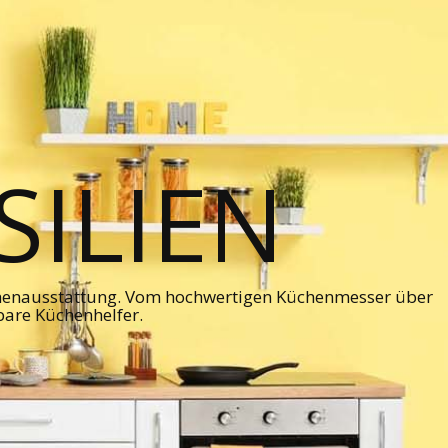
ILIEN
chenausstattung. Vom hochwertigen Küchenmesser über
bare Küchenhelfer.