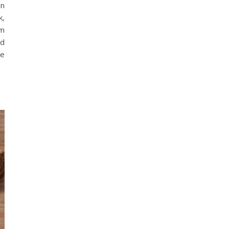
en
k,
im
nd
ze