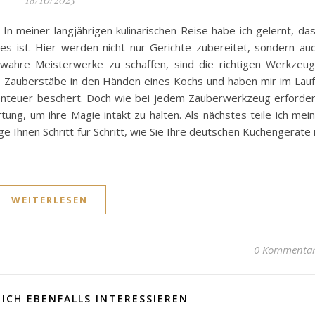
n meiner langjährigen kulinarischen Reise habe ich gelernt, da
es ist. Hier werden nicht nur Gerichte zubereitet, sondern au
wahre Meisterwerke zu schaffen, sind die richtigen Werkzeu
ie Zauberstäbe in den Händen eines Kochs und haben mir im Lau
Abenteuer beschert. Doch wie bei jedem Zauberwerkzeug erforde
ng, um ihre Magie intakt zu halten. Als nächstes teile ich mei
 Ihnen Schritt für Schritt, wie Sie Ihre deutschen Küchengeräte 
WEITERLESEN
0 Kommenta
ICH EBENFALLS INTERESSIEREN