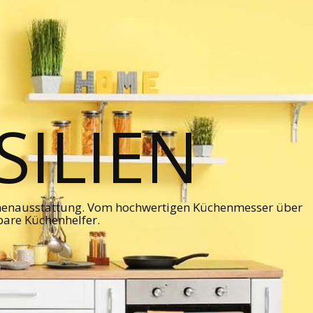
ILIEN
chenausstattung. Vom hochwertigen Küchenmesser über
bare Küchenhelfer.