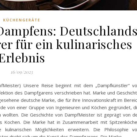
KÜCHENGERÄTE
Dampfens: Deutschland
r für ein kulinarisches
Erlebnis
16/09/2023
pfMeister) Unsere Reise beginnt mit dem „Dampfkünstler“ v
rfektion des Dampfgarens verschrieben hat. Marke und Geschich
sehene deutsche Marke, die für ihre Innovationskraft im Berei
de von einer Gruppe von Ingenieuren und Köchen gegründet, d
n wollten. Die Geschichte von DampfMeister ist geprägt von d
es Kochen. Die Marke hat in Zusammenarbeit mit Spitzenköch
e kulinarischen Möglichkeiten erweitern. Die Philosophie v
ter dreht sich um die Kunst des Dampfgarens. Die Marke…