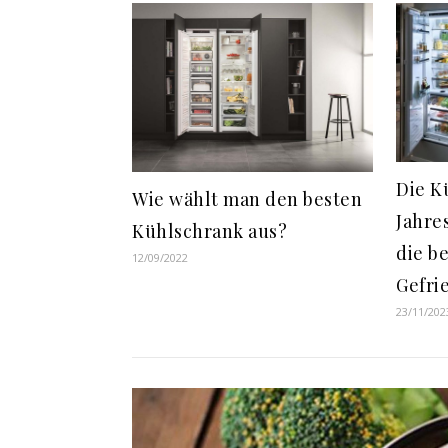
Die K
Wie wählt man den besten
Jahres
Kühlschrank aus?
die b
12/09/2022
Gefri
23/11/202