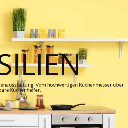
ILIEN
chenausstattung. Vom hochwertigen Küchenmesser über
bare Küchenhelfer.