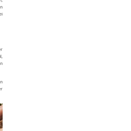
en
ei
er
l,
en
an
er