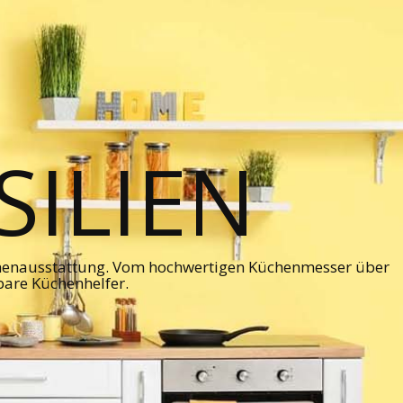
ILIEN
chenausstattung. Vom hochwertigen Küchenmesser über
bare Küchenhelfer.