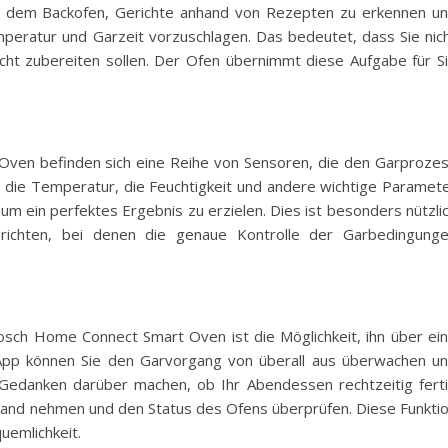
t es dem Backofen, Gerichte anhand von Rezepten zu erkennen u
mperatur und Garzeit vorzuschlagen. Das bedeutet, dass Sie nic
icht zubereiten sollen. Der Ofen übernimmt diese Aufgabe für S
ven befinden sich eine Reihe von Sensoren, die den Garproze
die Temperatur, die Feuchtigkeit und andere wichtige Paramet
um ein perfektes Ergebnis zu erzielen. Dies ist besonders nützli
richten, bei denen die genaue Kontrolle der Garbedingung
osch Home Connect Smart Oven ist die Möglichkeit, ihn über ei
App können Sie den Garvorgang von überall aus überwachen u
Gedanken darüber machen, ob Ihr Abendessen rechtzeitig fert
 Hand nehmen und den Status des Ofens überprüfen. Diese Funkti
quemlichkeit.