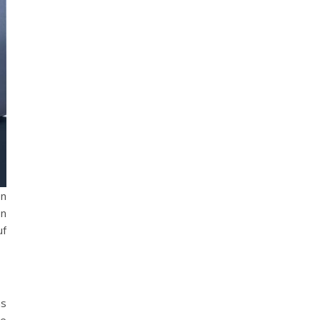
en
on
uf
as
ne