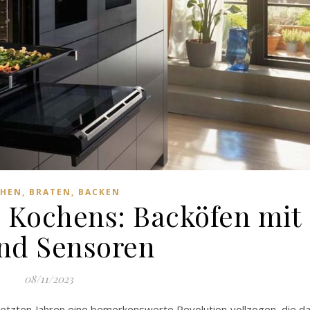
HEN, BRATEN, BACKEN
s Kochens: Backöfen mit
nd Sensoren
08/11/2023
 letzten Jahren eine bemerkenswerte Revolution vollzogen, die d