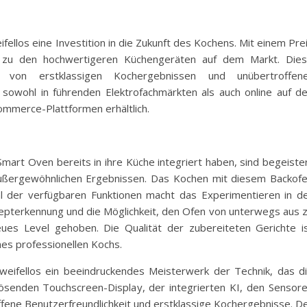
llos eine Investition in die Zukunft des Kochens. Mit einem Pre
h zu den hochwertigeren Küchengeräten auf dem Markt. Die
 von erstklassigen Kochergebnissen und unübertroffen
t sowohl in führenden Elektrofachmärkten als auch online auf d
ommerce-Plattformen erhältlich.
art Oven bereits in ihre Küche integriert haben, sind begeiste
außergewöhnlichen Ergebnissen. Das Kochen mit diesem Backof
ahl der verfügbaren Funktionen macht das Experimentieren in d
epterkennung und die Möglichkeit, den Ofen von unterwegs aus 
ues Level gehoben. Die Qualität der zubereiteten Gerichte i
nes professionellen Kochs.
ifellos ein beeindruckendes Meisterwerk der Technik, das d
lösenden Touchscreen-Display, der integrierten KI, den Sensor
fene Benutzerfreundlichkeit und erstklassige Kochergebnisse. D