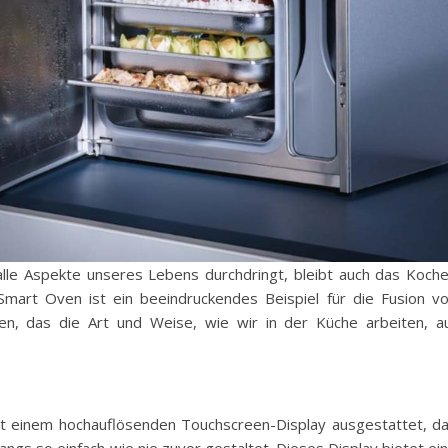
 alle Aspekte unseres Lebens durchdringt, bleibt auch das Koch
mart Oven ist ein beeindruckendes Beispiel für die Fusion v
äten, das die Art und Weise, wie wir in der Küche arbeiten, a
 einem hochauflösenden Touchscreen-Display ausgestattet, d
s so einfach wie nie zuvor gestaltet. Dieses Display bietet ei