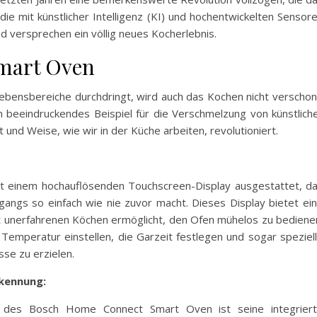
ie mit künstlicher Intelligenz (KI) und hochentwickelten Sensor
d versprechen ein völlig neues Kocherlebnis.
mart Oven
 Lebensbereiche durchdringt, wird auch das Kochen nicht verschon
beeindruckendes Beispiel für die Verschmelzung von künstlich
t und Weise, wie wir in der Küche arbeiten, revolutioniert.
 einem hochauflösenden Touchscreen-Display ausgestattet, d
ngs so einfach wie nie zuvor macht. Dieses Display bietet ei
st unerfahrenen Köchen ermöglicht, den Ofen mühelos zu bediene
Temperatur einstellen, die Garzeit festlegen und sogar speziel
se zu erzielen.
rkennung:
n des Bosch Home Connect Smart Oven ist seine integrier