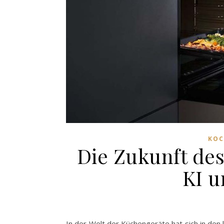
KOC
Die Zukunft de
KI u
In der Welt der Küchengeräte hat sich in den