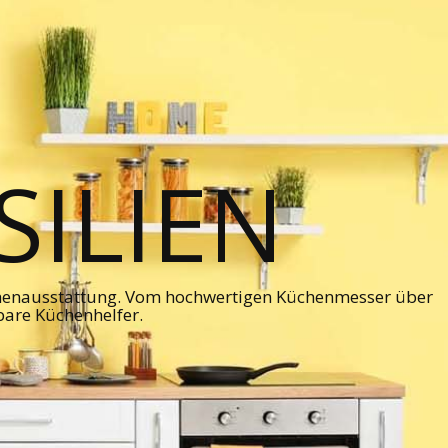
ILIEN
chenausstattung. Vom hochwertigen Küchenmesser über
bare Küchenhelfer.