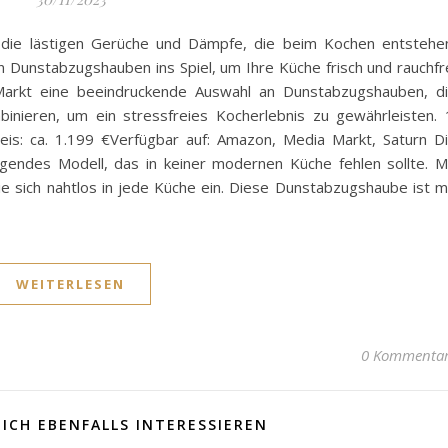
 die lästigen Gerüche und Dämpfe, die beim Kochen entstehe
 Dunstabzugshauben ins Spiel, um Ihre Küche frisch und rauchfr
Markt eine beeindruckende Auswahl an Dunstabzugshauben, d
binieren, um ein stressfreies Kocherlebnis zu gewährleisten. 
s: ca. 1.199 €Verfügbar auf: Amazon, Media Markt, Saturn D
endes Modell, das in keiner modernen Küche fehlen sollte. M
e sich nahtlos in jede Küche ein. Diese Dunstabzugshaube ist m
WEITERLESEN
0 Kommenta
ICH EBENFALLS INTERESSIEREN