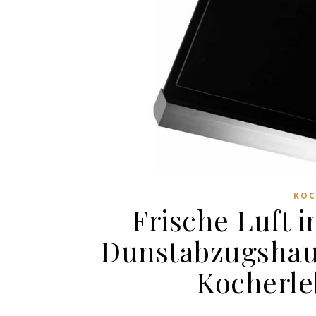
KOC
Frische Luft i
Dunstabzugshaub
Kocherle