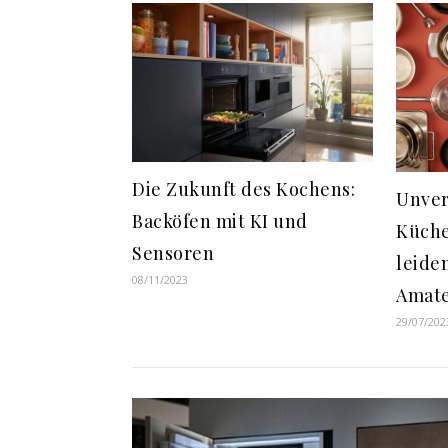
Die Zukunft des Kochens:
Unver
Backöfen mit KI und
Küche
Sensoren
leide
08/11/2023
Amate
29/07/202